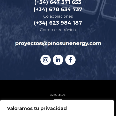
(+34) 647 371 653
(+34) 678 634 737
Colaboraciones
(+34) 623 984 187
Correo electrónico
AVISO LEGAL
POLÍTICA DE PRIVACIDAD
Valoramos tu privacidad
POLÍTICA DE COOKIES
POLÍTICA DE ACCESIBILIDAD